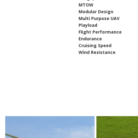
MTOW 
Modular De
Multi Purpos
Playloa
Flight Performance
Enduranc
Cruising Sp
Wind Resistan