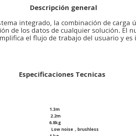
Descripción general
istema integrado, la combinación de carga út
ión de los datos de cualquier solución. El 
plifica el flujo de trabajo del usuario y es 
Especificaciones Tecnicas
age 1.3m
pan 2.2m
W 6.8kg
otor Low noise，brushless
oad 1 kg